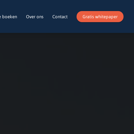
e boeken
Over ons
Contact
Gratis whitepaper