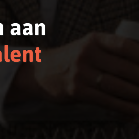
n aan
alent